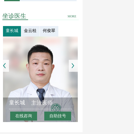
坐诊医生
MORE
童长城
金云桂
何俊翠
童长城
主治医师
在线咨询
自助挂号