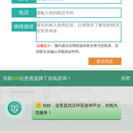
电话
病情描述
温馨提示：
预约成功后我院值班医生将与您联系，安
排医生及确认详细就诊时间。
武汉市硚口区解放大道479号
当前
103
位患者选择了在线咨询！
关闭
免费电话：
027-83886690
你好，这里是武汉环亚咨询平台，在线为
Copyright 2023 武汉环亚中医白癜风医院
您服务！
本网站信息仅做健康参考，具体诊疗请遵医师意见
鄂公网安备 42010402000616号