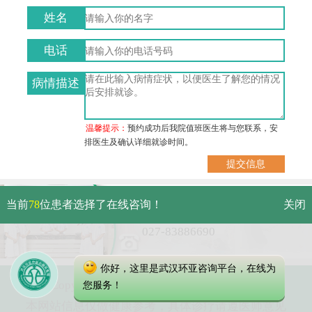
姓名
电话
病情描述
温馨提示：
预约成功后我院值班医生将与您联系，安
排医生及确认详细就诊时间。
武汉市硚口区解放大道479号
当前
78
位患者选择了在线咨询！
关闭
免费电话：
027-83886690
你好，这里是武汉环亚咨询平台，在线为
Copyright 2023 武汉环亚中医白癜风医院
您服务！
本网站信息仅做健康参考，具体诊疗请遵医师意见