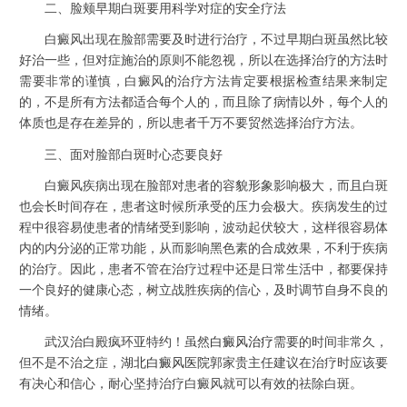
二、脸颊早期白斑要用科学对症的安全疗法
白癜风出现在脸部需要及时进行治疗，不过早期白斑虽然比较
好治一些，但对症施治的原则不能忽视，所以在选择治疗的方法时
需要非常的谨慎，白癜风的治疗方法肯定要根据检查结果来制定
的，不是所有方法都适合每个人的，而且除了病情以外，每个人的
体质也是存在差异的，所以患者千万不要贸然选择治疗方法。
三、面对脸部白斑时心态要良好
白癜风疾病出现在脸部对患者的容貌形象影响极大，而且白斑
也会长时间存在，患者这时候所承受的压力会极大。疾病发生的过
程中很容易使患者的情绪受到影响，波动起伏较大，这样很容易体
内的内分泌的正常功能，从而影响黑色素的合成效果，不利于疾病
的治疗。因此，患者不管在治疗过程中还是日常生活中，都要保持
一个良好的健康心态，树立战胜疾病的信心，及时调节自身不良的
情绪。
武汉治白殿疯环亚特约！虽然
白癜风治疗
需要的时间非常久，
但不是不治之症，
湖北白癜风医院
郭家贵主任建议在治疗时应该要
有决心和信心，耐心坚持治疗白癜风就可以有效的祛除白斑。