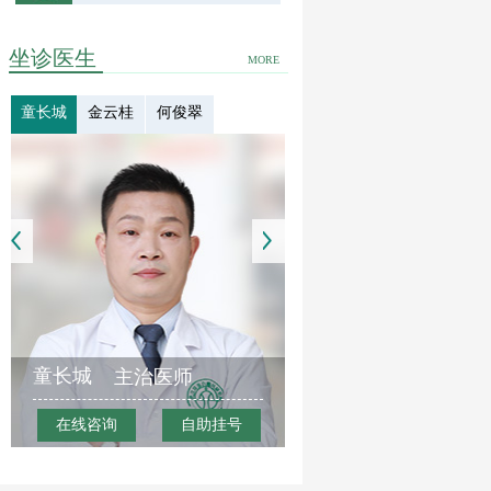
坐诊医生
MORE
童长城
金云桂
何俊翠
童长城
主治医师
在线咨询
自助挂号