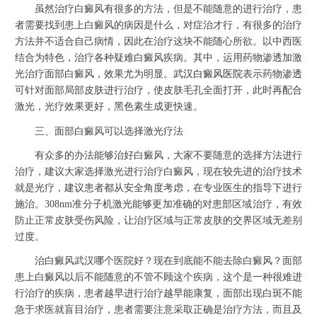
虽然治疗白癜风有很多的方法，但是不能随意的进行治疗，患
者需要找到患上白癜风的病因是什么，对症治才行，有很多的治疗
方法并不适合自己病情，因此在治疗这块不能随心所欲。以中西医
结合为特色，治疗各种疑难白癜风疾病。其中，运用药物渗透加激
光治疗面部白癜风，效果尤为明显。
武汉白癜风医院
表示药物渗透
可针对面部局部皮肤进行治疗，使皮肤毛孔全面打开，此时再配合
激光，光疗效果更好，黑色素生成更快速。
三、面部白癜风可以选择激光疗法
有众多的办法能够治好白癜风，大家不要随意的选择方法进行
治疗，建议大家选择激光进行治疗白癜风，现在较先进的治疗技术
就是光疗，建议患者都从安全角度考虑，在专业医生的指导下进行
施治。308nm准分子机激光能够更加准确的对患部区域治疗，有效
防止正常皮肤受伤风险，让治疗区域与正常皮肤的交界区域无差别
过度。
治白癜风武汉哪个医院好？现在到底能不能去除白癜风？面部
患上白癜风以后不能随意的不管不顾这个疾病，这个是一种很难进
行治疗的疾病，患者越早进行治疗越早能康复，面部出现白斑不能
急于求医就盲目治疗，患者需要注意采取正确是治疗方法，而且及