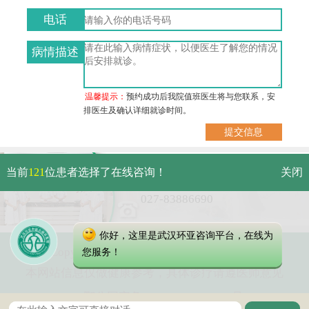
电话
病情描述
温馨提示：
预约成功后我院值班医生将与您联系，安
排医生及确认详细就诊时间。
武汉市硚口区解放大道479号
当前
121
位患者选择了在线咨询！
关闭
免费电话：
027-83886690
你好，这里是武汉环亚咨询平台，在线为
Copyright 2023 武汉环亚中医白癜风医院
您服务！
本网站信息仅做健康参考，具体诊疗请遵医师意见
鄂公网安备 42010402000616号