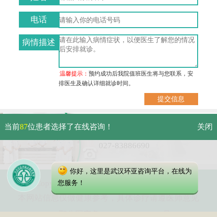
电话
病情描述
温馨提示：
预约成功后我院值班医生将与您联系，安
排医生及确认详细就诊时间。
武汉市硚口区解放大道479号
当前
87
位患者选择了在线咨询！
关闭
免费电话：
027-83886690
你好，这里是武汉环亚咨询平台，在线为
Copyright 2023 武汉环亚中医白癜风医院
您服务！
本网站信息仅做健康参考，具体诊疗请遵医师意见
鄂公网安备 42010402000616号