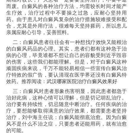
而废。白癜风的各种治疗方法，均需较长时间才能产
生疗效，治疗过程中不要操之过急，应耐心坚持用
药。由于患儿对白癜风复杂的治疗措施较难接受和配
合，尤其是外用疗法，很难每天坚持搽药，所以患儿
亲属应耐心引导，妥善照料。
二：白癜风患者往往会有一种想找疗效快又能根治
的白癜风药品的心理。其实，患者们都有这种急于治
病的心理，毕竟谁都不想让自己的容貌受到近乎毁容
的伤害，这些我们都能理解。但是，对于白癜风这种
顽固疾病来说，千万不能轻易相信一些宣传白癜风治
疗特效的假广告，要认清现在医学界还没有白癜风特
效药。推荐阅读：
武汉哪家医院治疗白癜风效果好
三：白癜风对患者形象伤害明显，因此患者都急于
治好此病，这种心情可以理解，但是切记胡乱治疗。
治疗要有持续性，切忌随意中断治疗。任何疾病的治
疗，要想能够取得满意的治疗效果，都需要患者坚持
治疗，刘中海主任说：白癜风能彻底治愈。因为白癜
风不是什么不治之症，只要患者还能用药，就有治愈
的可能。