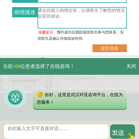
病情描述
温馨提示：
预约成功后我院值班医生将与您联系，安
排医生及确认详细就诊时间。
武汉市硚口区解放大道479号
当前
108
位患者选择了在线咨询！
关闭
免费电话：
027-83886690
你好，这里是武汉环亚咨询平台，在线为
Copyright 2023 武汉环亚中医白癜风医院
您服务！
本网站信息仅做健康参考，具体诊疗请遵医师意见
鄂公网安备 42010402000616号
鄂ICP备16003424号-2