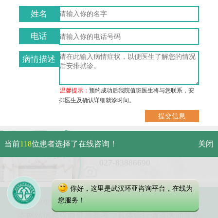
姓名
电话
病情描述
温馨提示：
预约成功后我院值班医生将与您联系，安
排医生及确认详细就诊时间。
武汉市硚口区解放大道479号
当前
118
位患者选择了在线咨询！
关闭
免费电话：
027-83886690
你好，这里是武汉环亚咨询平台，在线为
Copyright 2023 武汉环亚中医白癜风医院
您服务！
本网站信息仅做健康参考，具体诊疗请遵医师意见