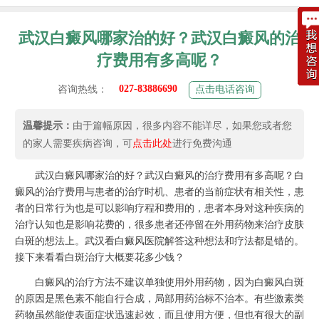
武汉白癜风哪家治的好？武汉白癜风的治
疗费用有多高呢？
027-83886690
咨询热线：
点击电话咨询
温馨提示：
由于篇幅原因，很多内容不能详尽，如果您或者您
的家人需要疾病咨询，可
点击此处
进行免费沟通
武汉白癜风哪家治的好？武汉白癜风的治疗费用有多高呢？白
癜风的治疗费用与患者的治疗时机、患者的当前症状有相关性，患
者的日常行为也是可以影响疗程和费用的，患者本身对这种疾病的
治疗认知也是影响花费的，很多患者还停留在外用药物来治疗
皮肤
白斑
的想法上。
武汉看白癜风医院
解答这种想法和疗法都是错的。
接下来看看白斑治疗大概要花多少钱？
白癜风的治疗方法不建议单独使用外用药物，因为白癜风白斑
的原因是黑色素不能自行合成，局部用药治标不治本。有些激素类
药物虽然能使表面症状迅速起效，而且使用方便，但也有很大的副