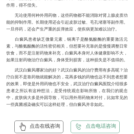
作用，得不偿失。
无论使用何种外用药物，这些药物都不能消除对肾上腺皮质功
能的抑制作用。长期使用还会引起皮肤过敏、毛孔堵塞等副作用。
一旦停药，还会产生严重的反弹效应，使疾病更加难以治疗。
白癜风患者缺乏微量元素，铜离子是酪氨酸酶的重要激活元
素，与酪氨酸酶的活性密切相关，但想要补充靠的是慢慢调整日常
饮食，而不是注射药物来补充，白癜风本身对人体健康影响不大，
如果注射药物治疗白癜风，身体受到损害，这种损失是不值得的。
武汉白癜风哪家治的好？武汉白癜风的治疗费用有多高呢？治
疗白斑不是靠药物就能解决的，花再多钱的药物也达不到患者想要
的效果，即使是外用药物也不安全，
武汉治疗白癜风医院
介绍很多
患者之所以有这种想法，是受传统观念影响所致，在我们的观念
中，皮肤病大多是外因导致，可以用外用药物来对付，比如常见的
一些真菌感染确实可以这样处理，但白癜风并非如此。
点击在线咨询
点击电话咨询