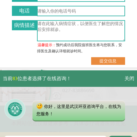
电话
病情描述
温馨提示：
预约成功后我院值班医生将与您联系，安
排医生及确认详细就诊时间。
武汉市硚口区解放大道479号
当前
83
位患者选择了在线咨询！
关闭
免费电话：
027-83886690
你好，这里是武汉环亚咨询平台，在线为
Copyright 2023 武汉环亚中医白癜风医院
您服务！
本网站信息仅做健康参考，具体诊疗请遵医师意见
鄂公网安备 42010402000616号