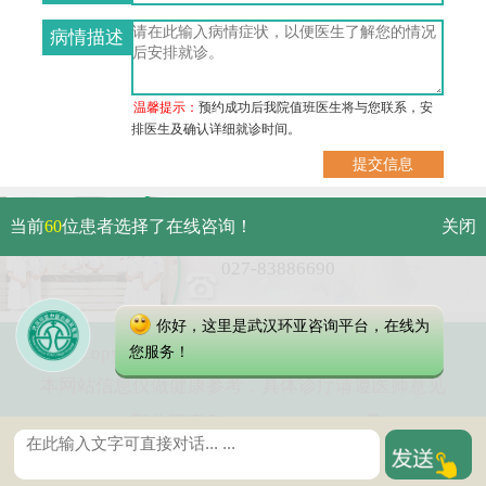
病情描述
温馨提示：
预约成功后我院值班医生将与您联系，安
排医生及确认详细就诊时间。
武汉市硚口区解放大道479号
当前
60
位患者选择了在线咨询！
关闭
免费电话：
027-83886690
你好，这里是武汉环亚咨询平台，在线为
Copyright 2023 武汉环亚中医白癜风医院
您服务！
本网站信息仅做健康参考，具体诊疗请遵医师意见
鄂公网安备 42010402000616号
鄂ICP备16003424号-2