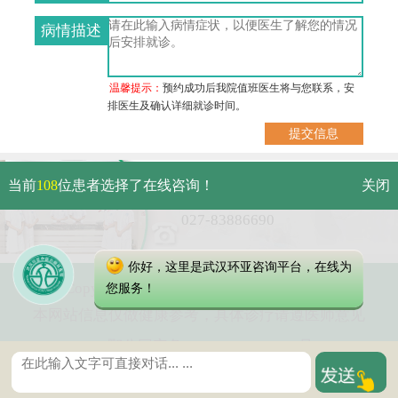
病情描述
温馨提示：
预约成功后我院值班医生将与您联系，安
排医生及确认详细就诊时间。
武汉市硚口区解放大道479号
当前
108
位患者选择了在线咨询！
关闭
免费电话：
027-83886690
你好，这里是武汉环亚咨询平台，在线为
Copyright 2023 武汉环亚中医白癜风医院
您服务！
本网站信息仅做健康参考，具体诊疗请遵医师意见
鄂公网安备 42010402000616号
鄂ICP备16003424号-2