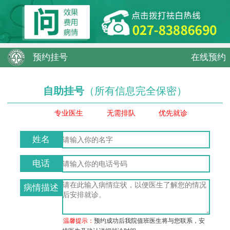
预约挂号
在线预约
自助挂号
（所有信息完全保密）
专业医生
无需排队
优先就诊
姓名
电话
病情描述
温馨提示：
预约成功后我院值班医生将与您联系，安