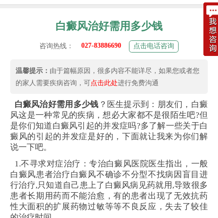
白癜风治好需用多少钱
027-83886690
咨询热线：
点击电话咨询
温馨提示：
由于篇幅原因，很多内容不能详尽，如果您或者您
的家人需要疾病咨询，可
点击此处
进行免费沟通
白癜风治好需用多少钱
？
医生提示到：朋友们，白癜
风这是一种常见的疾病，想必大家都不是很陌生吧?但
是你们知道白癜风引起的并发症吗?多了解一些关于白
癜风的引起的并发症是好的，下面就让我来为你们解
说一下吧。
1.不寻求对症治疗：专治白癜风医院医生指出，一般
白癜风患者治疗白癜风不确诊不分型不找病因盲目进
行治疗,只知道自己患上了白癜风病见药就用,导致很多
患者长期用药而不能治愈，有的患者出现了无效抗药
性大面积的扩展药物过敏等等不良反应，失去了较佳
的治疗时间。