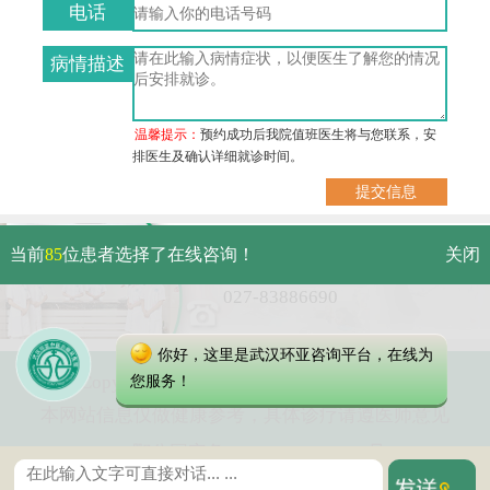
电话
病情描述
温馨提示：
预约成功后我院值班医生将与您联系，安
排医生及确认详细就诊时间。
武汉市硚口区解放大道479号
当前
85
位患者选择了在线咨询！
关闭
免费电话：
027-83886690
你好，这里是武汉环亚咨询平台，在线为
Copyright 2023 武汉环亚中医白癜风医院
您服务！
本网站信息仅做健康参考，具体诊疗请遵医师意见
鄂公网安备 42010402000616号
鄂ICP备16003424号-2