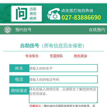
预约挂号
在线预约
自助挂号
（所有信息完全保密）
专业医生
无需排队
优先就诊
姓名
电话
病情描述
温馨提示：
预约成功后我院值班医生将与您联系，安