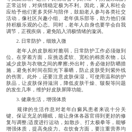
正常运转，对病情稳定极为不利。因此，家人和社会
应给予他们更多关怀与陪伴，鼓励老人参与各类社交
活动，像社区兴趣小组、老年俱乐部等，助力他们保
持积极乐观的心态。同时，老年人自身也要学会自我
调节，正视疾病，避免陷入消极情绪的漩涡。
2. 日常防护，细致入微
老年人的皮肤相对脆弱，日常防护工作必须做到
位。在穿着方面，应挑选柔软、宽松的棉质衣物，以
减少皮肤与衣物之间的摩擦;外出时，务必做好防晒措
施，避免长时间在阳光下暴晒，防止皮肤受到紫外线
的伤害。此外，还要注意皮肤保湿，可使用温和的护
肤品，让皮肤保持滋润，降低皮肤干燥、皲裂等问题
的发生几率，维护好皮肤屏障功能。
3. 健康生活，增强体质
规律的生活作息对老年白癜风患者来说十分关
键。保证充足的睡眠，能让身体各器官得到更好的修
复与调整;适度进行运动，如散步、打太极拳等，能够
增强体质，提高免疫力。在饮食方面，要注重营养均