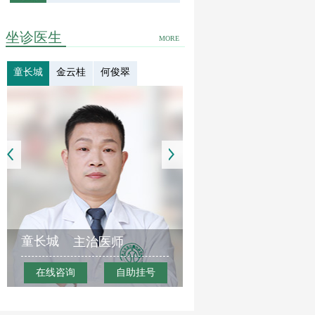
坐诊医生
MORE
童长城
金云桂
何俊翠
童长城
主治医师
在线咨询
自助挂号