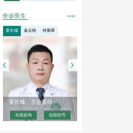
坐诊医生
MORE
童长城
金云桂
何俊翠
童长城
主治医师
在线咨询
自助挂号