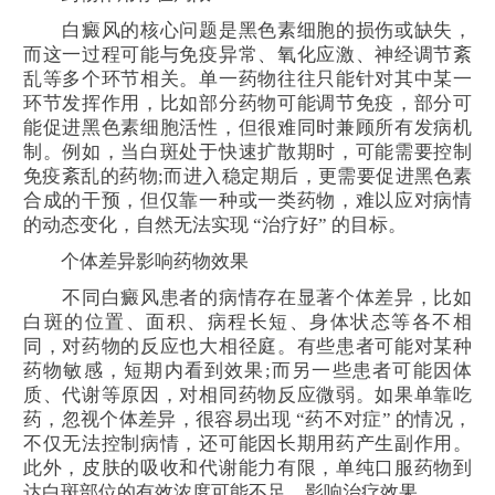
白癜风的核心问题是黑色素细胞的损伤或缺失，
而这一过程可能与免疫异常、氧化应激、神经调节紊
乱等多个环节相关。单一药物往往只能针对其中某一
环节发挥作用，比如部分药物可能调节免疫，部分可
能促进黑色素细胞活性，但很难同时兼顾所有发病机
制。例如，当白斑处于快速扩散期时，可能需要控制
免疫紊乱的药物;而进入稳定期后，更需要促进黑色素
合成的干预，但仅靠一种或一类药物，难以应对病情
的动态变化，自然无法实现 “治疗好” 的目标。​
个体差异影响药物效果
不同白癜风患者的病情存在显著个体差异，比如
白斑的位置、面积、病程长短、身体状态等各不相
同，对药物的反应也大相径庭。有些患者可能对某种
药物敏感，短期内看到效果;而另一些患者可能因体
质、代谢等原因，对相同药物反应微弱。如果单靠吃
药，忽视个体差异，很容易出现 “药不对症” 的情况，
不仅无法控制病情，还可能因长期用药产生副作用。
此外，皮肤的吸收和代谢能力有限，单纯口服药物到
达白斑部位的有效浓度可能不足，影响治疗效果。​