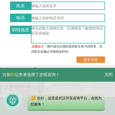
姓名
电话
病情描述
温馨提示：
预约成功后我院值班医生将与您联系，安
排医生及确认详细就诊时间。
武汉市硚口区解放大道479号
当前
85
位患者选择了在线咨询！
关闭
免费电话：
027-83886690
你好，这里是武汉环亚咨询平台，在线为
Copyright 2023 武汉环亚中医白癜风医院
您服务！
本网站信息仅做健康参考，具体诊疗请遵医师意见