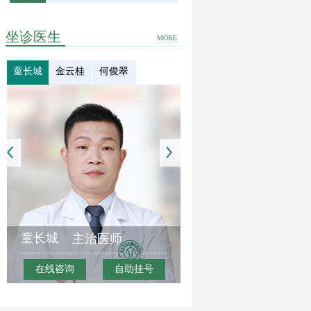
坐诊医生
MORE
童长城
金云桂
何俊翠
童长城
主治医师
在线咨询
自助挂号