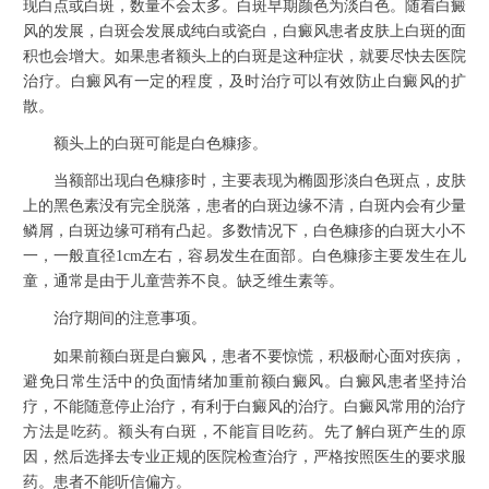
现白点或白斑，数量不会太多。白斑早期颜色为淡白色。随着白癜
风的发展，白斑会发展成纯白或瓷白，白癜风患者皮肤上白斑的面
积也会增大。如果患者额头上的白斑是这种症状，就要尽快去医院
治疗。白癜风有一定的程度，及时治疗可以有效防止白癜风的扩
散。
额头上的白斑可能是白色糠疹。
当额部出现白色糠疹时，主要表现为椭圆形淡白色斑点，皮肤
上的黑色素没有完全脱落，患者的白斑边缘不清，白斑内会有少量
鳞屑，白斑边缘可稍有凸起。多数情况下，白色糠疹的白斑大小不
一，一般直径1cm左右，容易发生在面部。白色糠疹主要发生在儿
童，通常是由于儿童营养不良。缺乏维生素等。
治疗期间的注意事项。
如果前额白斑是白癜风，患者不要惊慌，积极耐心面对疾病，
避免日常生活中的负面情绪加重前额白癜风。白癜风患者坚持治
疗，不能随意停止治疗，有利于白癜风的治疗。白癜风常用的治疗
方法是吃药。额头有白斑，不能盲目吃药。先了解白斑产生的原
因，然后选择去专业正规的医院检查治疗，严格按照医生的要求服
药。患者不能听信偏方。