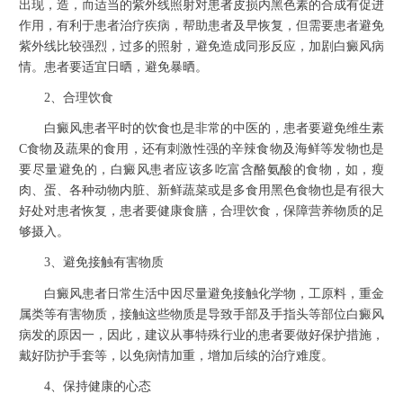
出现，造，而适当的紫外线照射对患者皮损内黑色素的合成有促进
作用，有利于患者治疗疾病，帮助患者及早恢复，但需要患者避免
紫外线比较强烈，过多的照射，避免造成同形反应，加剧白癜风病
情。患者要适宜日晒，避免暴晒。
2、合理饮食
白癜风患者平时的饮食也是非常的中医的，患者要避免维生素
C食物及蔬果的食用，还有刺激性强的辛辣食物及海鲜等发物也是
要尽量避免的，白癜风患者应该多吃富含酪氨酸的食物，如，瘦
肉、蛋、各种动物内脏、新鲜蔬菜或是多食用黑色食物也是有很大
好处对患者恢复，患者要健康食膳，合理饮食，保障营养物质的足
够摄入。
3、避免接触有害物质
白癜风患者日常生活中因尽量避免接触化学物，工原料，重金
属类等有害物质，接触这些物质是导致手部及手指头等部位白癜风
病发的原因一，因此，建议从事特殊行业的患者要做好保护措施，
戴好防护手套等，以免病情加重，增加后续的治疗难度。
4、保持健康的心态