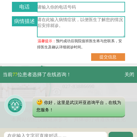
电话
病情描述
温馨提示：
预约成功后我院值班医生将与您联系，安
排医生及确认详细就诊时间。
武汉市硚口区解放大道479号
当前
77
位患者选择了在线咨询！
关闭
免费电话：
027-83886690
你好，这里是武汉环亚咨询平台，在线为
Copyright 2023 武汉环亚中医白癜风医院
您服务！
本网站信息仅做健康参考，具体诊疗请遵医师意见
鄂公网安备 42010402000616号