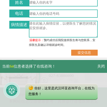
姓名
电话
病情描述
温馨提示：
预约成功后我院值班医生将与您联系，安
排医生及确认详细就诊时间。
武汉市硚口区解放大道479号
当前
64
位患者选择了在线咨询！
关闭
免费电话：
027-83886690
你好，这里是武汉环亚咨询平台，在线为
Copyright 2023 武汉环亚中医白癜风医院
您服务！
本网站信息仅做健康参考，具体诊疗请遵医师意见