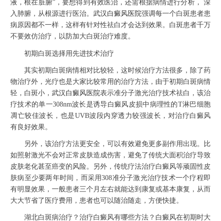
液，根在脏腑”，要想得到有效医治，还需根据病情进行分析， 深
入肺腑，从根源进行医治。
武汉白癜风医院
强调每一个白斑患者患
病原因都不一样，这样有针对性祛白才会达到效果。白斑患者千万
不要效仿治疗，以防加大白斑治疗难度。
初期白斑选择用先进技术治疗
其实初期白斑病情相对比较轻，这时候治疗方法很多，除了药
物治疗外，光疗也是大家比较常用的治疗方法，由于初期白斑病情
轻，白斑小，
武汉白癜风医院
表示准分子激光治疗技术祛白，该治
疗技术的单一308nm波长是诱导白癜风皮损中病理性的T淋巴细胞
凋亡较佳波长，也是UVB波段内穿透力较强波长，对治疗白癜风
有良好效果。
另外，该治疗方法更安全，可以有效避免更多副作用出现。比
如照射激光不会对正常皮肤造成伤害，避免了传统大面积治疗导致
皮肤老化甚至癌变的风险。另外，传统疗法治疗白癜风等顽固性皮
肤病至少要两年时间，而采用308准分子激光治疗技术一个疗程即
有明显效果，一般患者三个月左右就能达到康复或基本康复，从而
大大节省了医疗费用，患者也可以随治随走，方便快捷。
湖北白斑病治疗？治疗白癜风有哪些方法？白癜风在初期时大