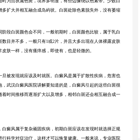
始时为点状减色斑，境界多明显，有些边缘绕以色素带。少数白
增多扩大并相互融合成岛屿状。白斑处除色素脱失外，没有萎缩
阶段白斑颜色会不同，一般初期时，白斑颜色比较，属于乳白
斑数目并不多，一般只有1或2片，并且大多出现在人体裸露皮肤
常皮肤一样，没有瘙痒感，即使有，也是轻微的。
旦被发现就应该及时就医。白癜风是属于扩散性疾病，危害也
拖，
武汉白癜风医院
讲解要知道的是，白癜风引起的这些白斑很
随着时间推移而逐渐扩大以及增多，相邻白斑还会相互融合成一
白癜风属于复杂顽固疾病，初期白斑应该在发现时就选择正规
进行科学对症治疗，这样才可以恢复健康。一般来说，专业医院