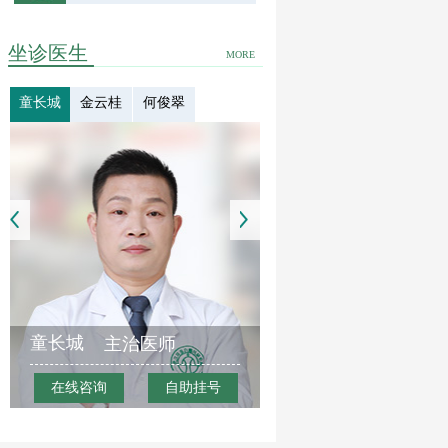
坐诊医生
MORE
童长城
金云桂
何俊翠
童长城
主治医师
在线咨询
自助挂号