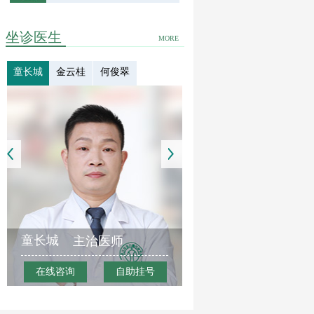
坐诊医生
MORE
童长城
金云桂
何俊翠
童长城
主治医师
在线咨询
自助挂号