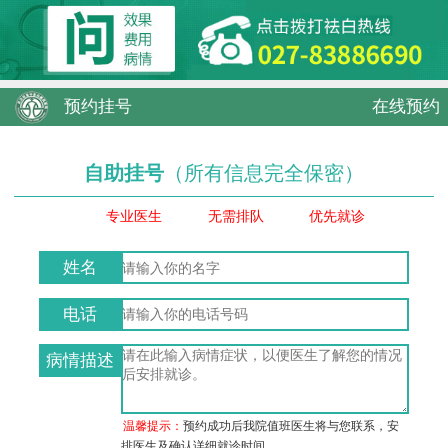
预约挂号
在线预约
自助挂号
（所有信息完全保密）
专业医生
无需排队
优先就诊
姓名
电话
病情描述
温馨提示：
预约成功后我院值班医生将与您联系，安
排医生及确认详细就诊时间。