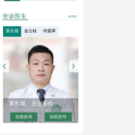
坐诊医生
MORE
童长城
金云桂
何俊翠
童长城
主治医师
在线咨询
自助挂号