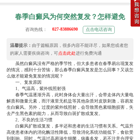
春季白癜风为何突然复发？怎样避免
027-83886690
咨询热线：
点击电话咨询
温馨提示：
由于篇幅原因，很多内容不能详尽，如果您或者您
的家人需要疾病咨询，可
点击此处
进行免费沟通
虽然白癜风没有严格的季节性，但大多患者在春季易出现复发
的情况，感到十分苦恼，那么春季白癜风复发是怎么回事？又该怎
么做才能避免复发的情况呢？
一、复发原因
1、气温高，紫外线照射强
春季气温逐渐升高，此时身体会大量出汗，会带走体内大量电
解质和微量元素，而汗液里无机盐等其他杂质对皮肤刺激，容易发
生白癜风。另外，过度的紫外线照射，会导致黑色素细胞损害，失
去产生黑色素的能力，从而导致白斑扩散或复发。
2、不良的生活习惯
白癜风扩散或复发，多半还和患者的生活习惯有关系。气温升
高使患者体内的消化酶活性降低，导致消化系统功能低下，食欲受
到影响。同时，气温过高易滋生细菌，病毒多发，若不注意合理安