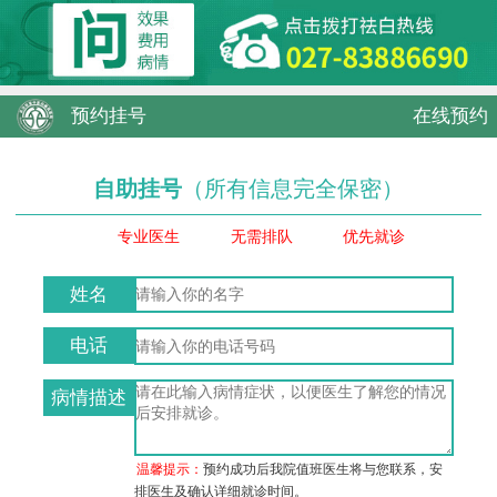
预约挂号
在线预约
自助挂号
（所有信息完全保密）
专业医生
无需排队
优先就诊
姓名
电话
病情描述
温馨提示：
预约成功后我院值班医生将与您联系，安
排医生及确认详细就诊时间。