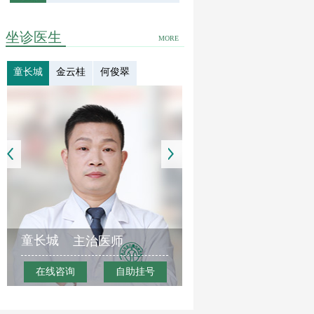
坐诊医生
MORE
童长城
金云桂
何俊翠
童长城
主治医师
在线咨询
自助挂号