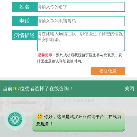
姓名
电话
病情描述
温馨提示：
预约成功后我院值班医生将与您联系，安
排医生及确认详细就诊时间。
武汉市硚口区解放大道479号
当前
107
位患者选择了在线咨询！
关闭
免费电话：
027-83886690
你好，这里是武汉环亚咨询平台，在线为
Copyright 2023 武汉环亚中医白癜风医院
您服务！
本网站信息仅做健康参考，具体诊疗请遵医师意见